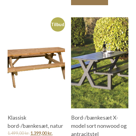
Tilbud
Klassisk
Bord-/bænkesæt X-
bord-/bænkesæt, natur
model sort nonwood og
1.499,00
kr.
1.399,00
kr.
antracitstel