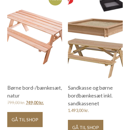
Børne bord-/bænkesæt,
Sandkasse og børne
natur
bordbænkesæt inkl.
799,00
kr.
749,00
kr.
sandkassenet
1.493,00
kr.
GÅ TIL SHOP
GÅ TIL SHOP